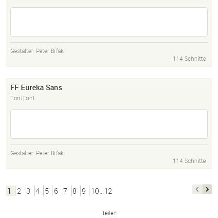
Gestalter:
Peter Bil'ak
114 Schnitte
FF Eureka Sans
FontFont
Gestalter:
Peter Bil'ak
114 Schnitte
1
2
3
4
5
6
7
8
9
10…12
Teilen