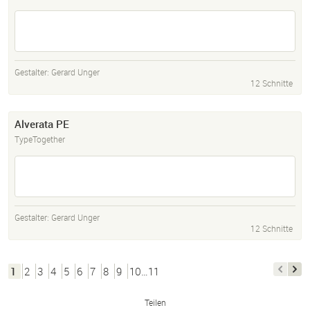
Gestalter:
Gerard Unger
12 Schnitte
Alverata PE
TypeTogether
Gestalter:
Gerard Unger
12 Schnitte
1
2
3
4
5
6
7
8
9
10…11
Teilen