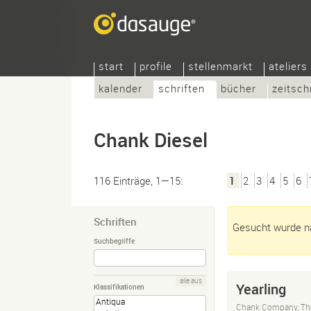
start
profile
stellenmarkt
ateliers
kalender
schriften
bücher
zeitsch
Chank Diesel
116 Einträge, 1—15:
1
2
3
4
5
6
Schriften
Gesucht wurde na
Suchbegriffe
alle aus
Yearling
Klassifikationen
Chank Company, Th