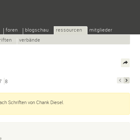
foren
blogschau
ressourcen
mitglieder
riften
verbände
7
8
ch Schriften von Chank Diesel.
e