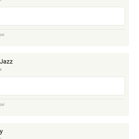
sel
 Jazz
e
sel
y
e