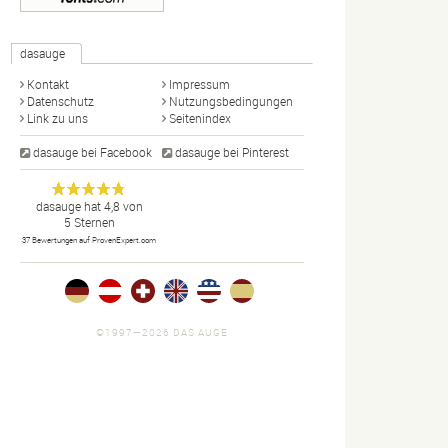
dasauge
Kontakt
Impressum
Datenschutz
Nutzungsbedingungen
Link zu uns
Seitenindex
dasauge bei Facebook
dasauge bei Pinterest
Designer,
dasauge
Anonym
dasauge
hat
4,8
von
5
Sternen
Fotografen,
37
Bewertungen auf ProvenExpert.com
Agenturen,
Portfolios
und Jobs.
©1997—2026 DAS AUGE