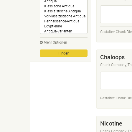
Gestalter:
Chank Die
Mehr Optionen
Chaloops
Chank Company, Th
Gestalter:
Chank Die
Nicotine
Chank Company, Th