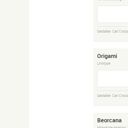
Gestalter:
Carl Cros
Origami
Linotype
Gestalter:
Carl Cros
Beorcana
Monotype Imaging, T