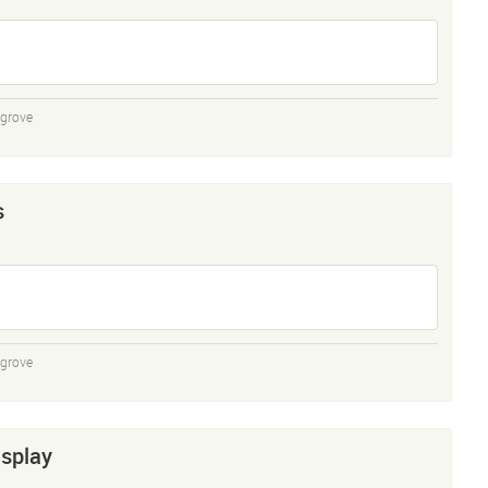
sgrove
s
sgrove
splay