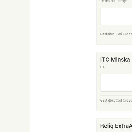
Terrestrial Design
Gestalter:
Carl Cros
ITC Minska
ITC
Gestalter:
Carl Cros
Reliq Extra