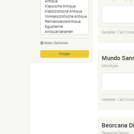
Gestalter:
Carl Cros
Mehr Optionen
Mundo San
Monotype
Gestalter:
Carl Cros
Beorcana Di
Terrestrial Design