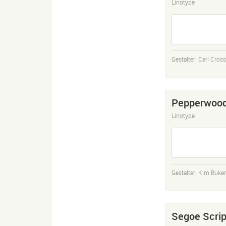
Linotype
Gestalter:
Carl Cros
Pepperwoo
Linotype
Gestalter:
Kim Buker
Segoe Scrip