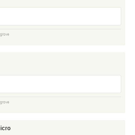
sgrove
sgrove
icro