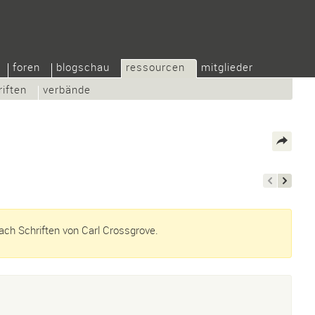
foren
blogschau
ressourcen
mitglieder
riften
verbände
ch Schriften von Carl Crossgrove.