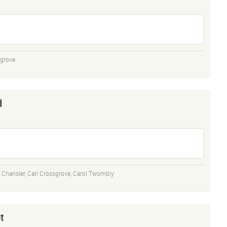
sgrove
d
 Chansler
,
Carl Crossgrove
,
Carol Twombly
t