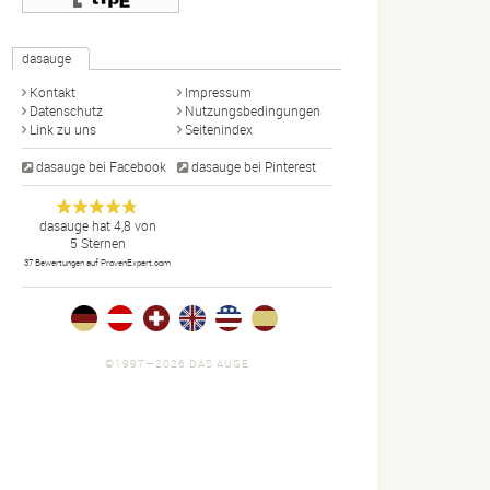
dasauge
Kontakt
Impressum
Datenschutz
Nutzungsbedingungen
Link zu uns
Seitenindex
dasauge bei Facebook
dasauge bei Pinterest
Designer,
dasauge
Anonym
dasauge
hat
4,8
von
5
Sternen
Fotografen,
37
Bewertungen auf ProvenExpert.com
Agenturen,
Portfolios
und Jobs.
©1997—2026 DAS AUGE