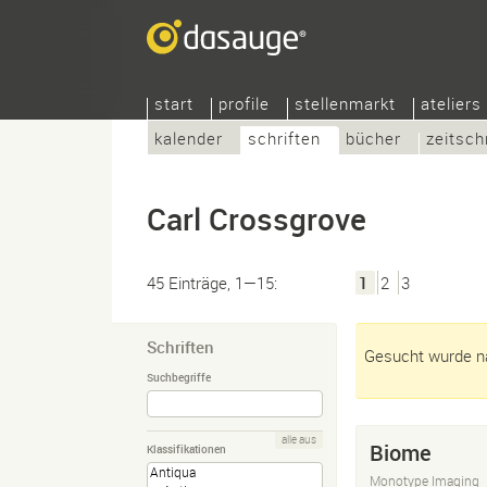
start
profile
stellenmarkt
ateliers
kalender
schriften
bücher
zeitsch
Carl Crossgrove
45 Einträge, 1—15:
1
2
3
Schriften
Gesucht wurde na
Suchbegriffe
alle aus
Biome
Klassifikationen
Monotype Imaging