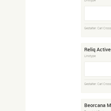
Gestalter:
Carl Cros
Reliq Active
Linotype
Gestalter:
Carl Cros
Beorcana M