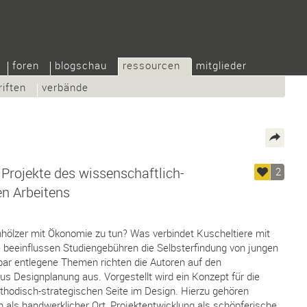
foren
blogschau
ressourcen
mitglieder
riften
verbände
Projekte des wissenschaftlich-
2
en Arbeitens
hölzer mit Ökonomie zu tun? Was verbindet Kuscheltiere mit
e beeinflussen Studiengebühren die Selbsterfindung von jungen
bar entlegene Themen richten die Autoren auf den
 Designplanung aus. Vorgestellt wird ein Konzept für die
thodisch-strategischen Seite im Design. Hierzu gehören
als handwerklicher Ort, Projektentwicklung als schöpferische