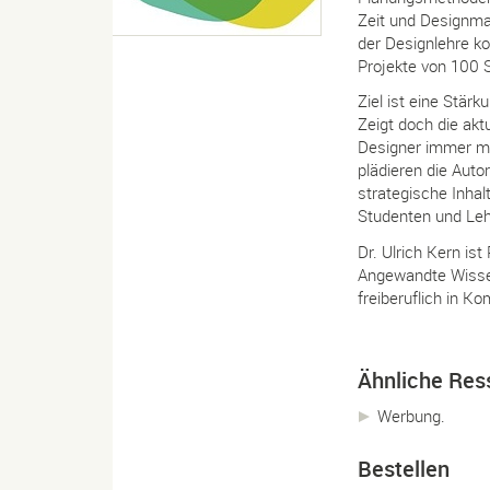
Zeit und Designm
der Designlehre ko
Projekte von 100 S
Ziel ist eine Stär
Zeigt doch die akt
Designer immer m
plädieren die Auto
strategische Inhal
Studenten und Leh
Dr. Ulrich Kern i
Angewandte Wissen
freiberuflich in K
Ähnliche Res
Werbung.
Bestellen