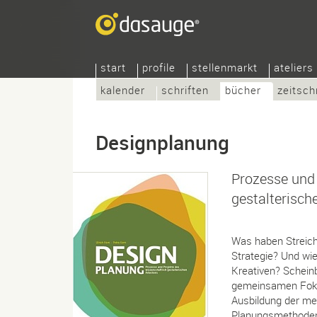
start
profile
stellenmarkt
ateliers
kalender
schriften
bücher
zeitsch
Designplanung
Prozesse und 
gestalterisch
Was haben Streich
Strategie? Und wi
Kreativen? Schein
gemeinsamen Fokus
Ausbildung der me
Planungsmethoden 