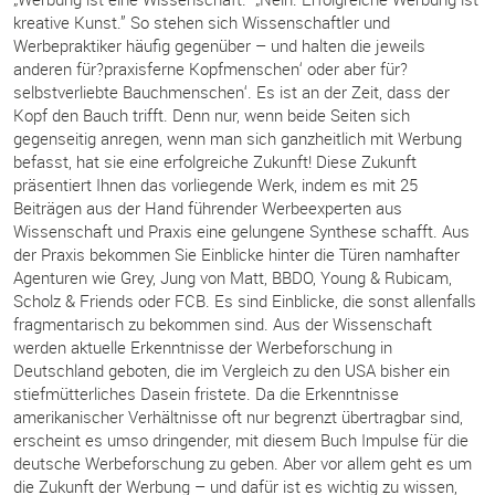
kreative Kunst.” So stehen sich Wissenschaftler und
Werbepraktiker häufig gegenüber – und halten die jeweils
anderen für?praxisferne Kopfmenschen‘ oder aber für?
selbstverliebte Bauchmenschen‘. Es ist an der Zeit, dass der
Kopf den Bauch trifft. Denn nur, wenn beide Seiten sich
gegenseitig anregen, wenn man sich ganzheitlich mit Werbung
befasst, hat sie eine erfolgreiche Zukunft! Diese Zukunft
präsentiert Ihnen das vorliegende Werk, indem es mit 25
Beiträgen aus der Hand führender Werbeexperten aus
Wissenschaft und Praxis eine gelungene Synthese schafft. Aus
der Praxis bekommen Sie Einblicke hinter die Türen namhafter
Agenturen wie Grey, Jung von Matt, BBDO, Young & Rubicam,
Scholz & Friends oder FCB. Es sind Einblicke, die sonst allenfalls
fragmentarisch zu bekommen sind. Aus der Wissenschaft
werden aktuelle Erkenntnisse der Werbeforschung in
Deutschland geboten, die im Vergleich zu den USA bisher ein
stiefmütterliches Dasein fristete. Da die Erkenntnisse
amerikanischer Verhältnisse oft nur begrenzt übertragbar sind,
erscheint es umso dringender, mit diesem Buch Impulse für die
deutsche Werbeforschung zu geben. Aber vor allem geht es um
die Zukunft der Werbung – und dafür ist es wichtig zu wissen,