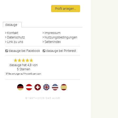
Profil anlegen…
dasauge
Kontakt
Impressum
Datenschutz
Nutzungsbedingungen
Link zu uns
Seitenindex
dasauge bei Facebook
dasauge bei Pinterest
Designer,
dasauge
Anonym
dasauge
hat
4,8
von
5
Sternen
Fotografen,
37
Bewertungen auf ProvenExpert.com
Agenturen,
Portfolios
und Jobs.
©1997—2026 DAS AUGE