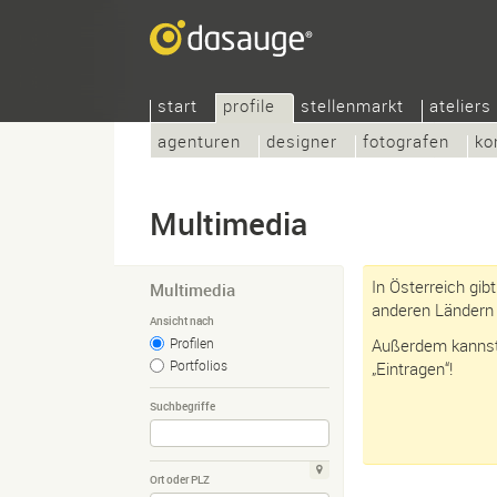
start
profile
stellenmarkt
ateliers
agenturen
designer
fotografen
ko
Multimedia
In Österreich gib
Multimedia
anderen Ländern 
Ansicht nach
Profilen
Außerdem kannst 
Portfolios
„Eintragen“!
Suchbegriffe
Ort oder PLZ