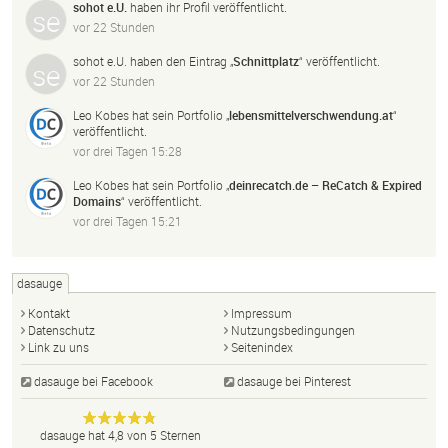
sohot e.U.
haben ihr Profil veröffentlicht.
vor 22 Stunden
sohot e.U.
haben den Eintrag „
Schnittplatz
“ veröffentlicht.
vor 22 Stunden
Leo Kobes
hat sein Portfolio „
lebensmittelverschwendung.
at
“
veröffentlicht.
vor drei Tagen 15:28
Leo Kobes
hat sein Portfolio „
deinrecatch.
de – ReCatch & Expired
Domains
“ veröffentlicht.
vor drei Tagen 15:21
dasauge
Kontakt
Impressum
Datenschutz
Nutzungsbedingungen
Link zu uns
Seitenindex
dasauge bei Facebook
dasauge bei Pinterest
Designer,
dasauge
Anonym
dasauge
hat
4,8
von
5
Sternen