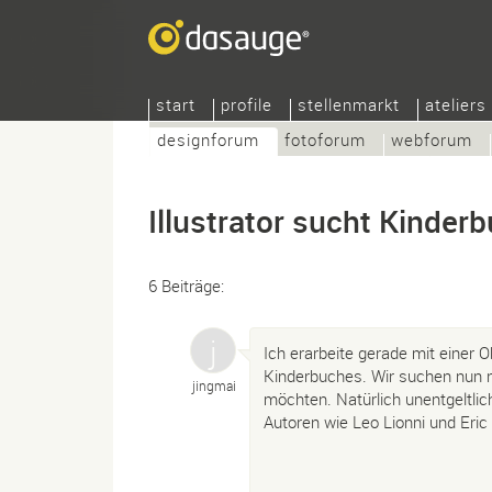
start
profile
stellenmarkt
ateliers
designforum
fotoforum
webforum
Illustrator sucht Kinder
6 Beiträge:
Ich erarbeite gerade mit einer
Kinderbuches. Wir suchen nun na
jingmai
möchten. Natürlich unentgeltlic
Autoren wie Leo Lionni und Eric 