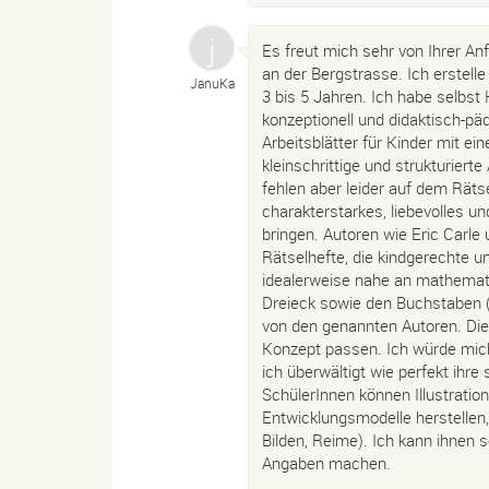
Es freut mich sehr von Ihrer Anf
an der Bergstrasse. Ich erstelle
JanuKa
3 bis 5 Jahren. Ich habe selbst 
konzeptionell und didaktisch-p
Arbeitsblätter für Kinder mit e
kleinschrittige und strukturie
fehlen aber leider auf dem Rät
charakterstarkes, liebevolles u
bringen. Autoren wie Eric Carle 
Rätselhefte, die kindgerechte un
idealerweise nahe an mathemat
Dreieck sowie den Buchstaben (Q
von den genannten Autoren. Die
Konzept passen. Ich würde mich 
ich überwältigt wie perfekt ihr
SchülerInnen können Illustrati
Entwicklungsmodelle herstellen,
Bilden, Reime). Ich kann ihnen s
Angaben machen.