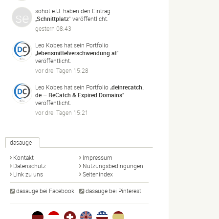
sohot e.U.
haben den Eintrag
„
Schnittplatz
“ veröffentlicht.
gestern 08:43
Leo Kobes
hat sein Portfolio
„
lebensmittelverschwendung.
at
“
veröffentlicht.
vor drei Tagen 15:28
Leo Kobes
hat sein Portfolio „
deinrecatch.
de – ReCatch & Expired Domains
“
veröffentlicht.
vor drei Tagen 15:21
dasauge
Kontakt
Impressum
Datenschutz
Nutzungsbedingungen
Link zu uns
Seitenindex
dasauge bei Facebook
dasauge bei Pinterest