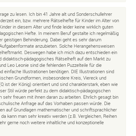
rage zu lesen. Ich bin 41 Jahre alt und Sonderschullehrer
 derzeit ein, bzw. mehrere Rätselhefte für Kinder im Alter von
Kinder in diesem Alter und finde leider keine wirklich guten
ädagogischen Hefte. In meinem Beruf gestalte ich regelmäßig
iner geistigen Behinderung. Dabei geht es sehr darum
rte Aufgabenformate anzubieten. Solche Herangehensweisen
selheftmarkt. Deswegen habe ich mich dazu entschieden ein
nd didaktisch-pädagogisches Rätselheft auf den Markt zu
und Leo Leonie sind die fehlenden Puzzelteile für die
d einfache Illustrationen benötigen. DIE Illustrationen sind
ischen Grundformen, insbesondere Kreis, Viereck und
 ist der König) orientiert und sind charakterstark, eben wie
ser Stil würde perfekt zu dem didaktisch-pädagogischen
sehr freuen mit ihnen daran zu arbeiten. Ehrlich gesagt bin
e schulische Anfrage auf das Vorhaben passen würde. Die
onen auf Grundlagen mathematischer und schriftsprachlicher
 da kann man sehr kreativ werden (z.B. Vergleichen, Reihen
ehr gerne noch weitere inhaltliche und konzeptionelle