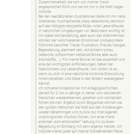
Zusammenarbeit, die sich von meiner Vision
angesprochen fühlt und sie mit mir in die Welt tragen
möchte.
Bei den realitätsnahen Illustrationen stelle ich mir helle,
strahlende, mutmachende, klare, detailreiche, dennoch
auf das Nötigste reduzierte Bilder voller Lebensfreude
in natürlichen Umgebungen vor. Besonders wichtig ist
mir dabei die Darstellung, aber auch das Wahrnehmen
können der verschiedenen Emotionen (insbesondere
fröhliche Gesichter, Trauer, Frustration, Freude, Neugier,
Begeisterung, alarmiert sein, schüchtern/scheu,
liebevolle, willkommen heißende Blicke, aber auch
erschöpfte, …). Für meine Bücher ist das essentiell und
eine der wichtigsten Anforderungen, neben der
Natürlichkeit und Lebensfreude. Von Vorteil ist es,
wenn du dich in eine natürliche kindliche Entwicklung
hineinversetzen und diese in den Bildern wiedergeben
kannst.
Ich schreibe Kinderbücher mit Alltagsgeschichten,
derzeit für 2- bis 4-Jährige, in denen sich die kleinen
Menschen wiedererkennen, gesehen und verstanden
fühlen können. Ergänzt durch Blogartikel können sie
den großen Menschen die Welt aus den Kinderaugen
wieder näherbringen und zurück zur ihrer eigenen
ursprünglichen Intuition führen, von einer meist
erlernten „konventionellen“ Haltung hin zu einer
Begleitung im Einklang mit dem eigenen Herzen. Ich
möchte meine Leser auf meiner fortwährenden Reise