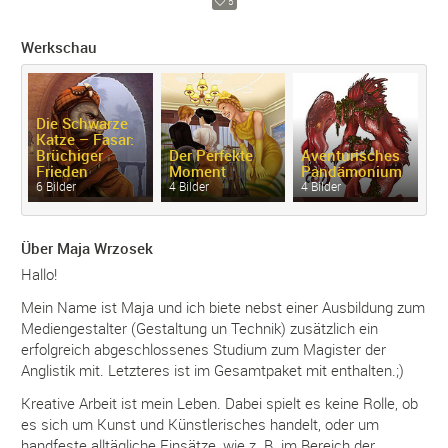
5
Werkschau
Die Schwarze
Katze – Fasar:
Brüchiger
Der Perfekte
Aventurisches
D
Frieden
Moment
Pandämonium
K
6 Bilder
4 Bilder
4 Bilder
3 
Über Maja Wrzosek
Hallo!
Mein Name ist Maja und ich biete nebst einer Ausbildung zum
Mediengestalter (Gestaltung un Technik) zusätzlich ein
erfolgreich abgeschlossenes Studium zum Magister der
Anglistik mit. Letzteres ist im Gesamtpaket mit enthalten.;)
Kreative Arbeit ist mein Leben. Dabei spielt es keine Rolle, ob
es sich um Kunst und Künstlerisches handelt, oder um
handfeste alltägliche Einsätze, wie z. B. im Bereich der