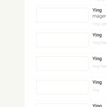
Ying
mager 
Ying Light
Ying
Ying Plai
Ying
Ying Plai
Ying
Ying
Ying