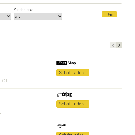
Strichstärke
Schrift laden…
t OT
Schrift laden…
t