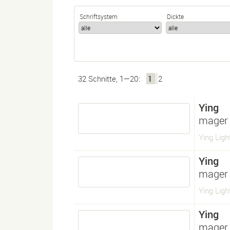
Schriftsystem
Dickte
32 Schnitte, 1—20:
1
2
Ying
mager
Ying Ligh
Ying
mager
Ying Ligh
Ying
mager