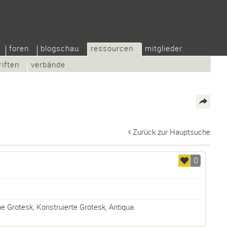
foren
blogschau
ressourcen
mitglieder
riften
verbände
Zurück zur Hauptsuche
0
e Grotesk
,
Konstruierte Grotesk
,
Antiqua