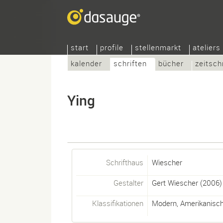
start
profile
stellenmarkt
ateliers
kalender
schriften
bücher
zeitsch
Ying
Schrifthaus
Wiescher
Gestalter
Gert Wiescher
(2006)
Klassifikationen
Modern
,
Amerikanisch