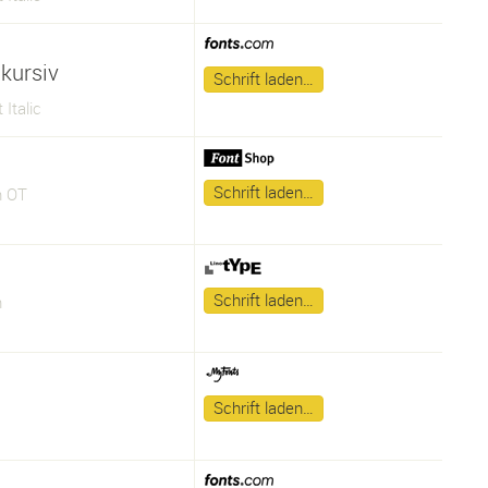
kursiv
Schrift laden…
 Italic
Schrift laden…
n OT
Schrift laden…
n
Schrift laden…