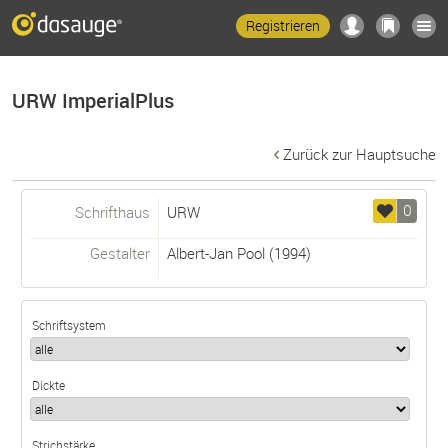
Registrieren
URW ImperialPlus
Zurück zur Hauptsuche
0
Schrifthaus
URW
Gestalter
Albert-Jan Pool
(1994)
Schriftsystem
Dickte
Strichstärke