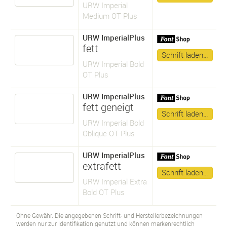
URW Imperial
Medium OT Plus
URW ImperialPlus
fett
Schrift laden…
URW Imperial Bold
OT Plus
URW ImperialPlus
fett geneigt
Schrift laden…
URW Imperial Bold
Oblique OT Plus
URW ImperialPlus
extrafett
Schrift laden…
URW Imperial Extra
Bold OT Plus
Ohne Gewähr. Die angegebenen Schrift- und Herstellerbezeichnungen
werden nur zur Identifikation genutzt und können markenrechtlich