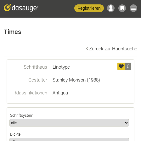
Registrieren
Times
Zurück zur Hauptsuche
0
Schrifthaus
Linotype
Gestalter
Stanley Morison
(1988)
Klassifikationen
Antiqua
Schriftsystem
Dickte