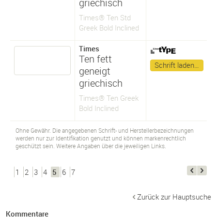
griechisch
Times® Ten Std
Greek Bold Inclined
Times
Ten fett
Schrift laden…
geneigt
griechisch
Times® Ten Greek
Bold Inclined
Ohne Gewähr. Die angegebenen Schrift- und Herstellerbezeichnungen
werden nur zur Identifikation genutzt und können markenrechtlich
geschützt sein. Weitere Angaben über die jeweiligen Links.
1
2
3
4
5
6
7
Zurück zur Hauptsuche
Kommentare