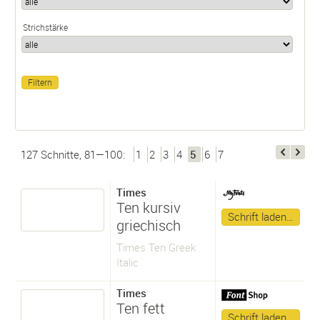
Strichstärke
127 Schnitte, 81—100:
1
2
3
4
5
6
7
Times
Ten kursiv
Schrift laden…
griechisch
Times Ten Greek
Italic
Times
Ten fett
Schrift laden…