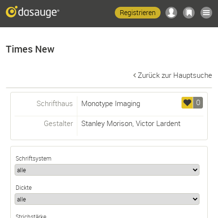
Registrieren
Times New
Zurück zur Hauptsuche
0
Schrifthaus
Monotype Imaging
Gestalter
Stanley Morison
,
Victor Lardent
Schriftsystem
Dickte
Strichstärke