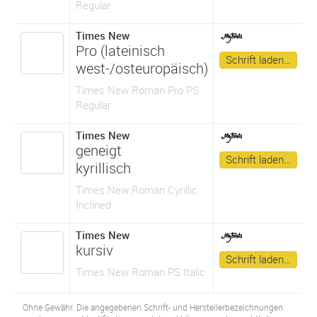
Regular
Times New
Pro (lateinisch
Schrift laden…
west-/osteuropäisch)
Times New Roman Pro PS
Regular
Times New
geneigt
Schrift laden…
kyrillisch
Times New Roman Cyrillic
Inclined
Times New
kursiv
Schrift laden…
Times New Roman PS Italic
Ohne Gewähr. Die angegebenen Schrift- und Herstellerbezeichnungen