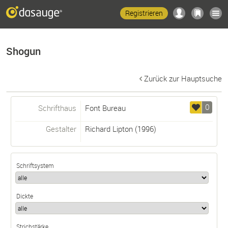
Registrieren
Shogun
Zurück zur Hauptsuche
0
Schrifthaus
Font Bureau
Gestalter
Richard Lipton
(1996)
Schriftsystem
Dickte
Strichstärke