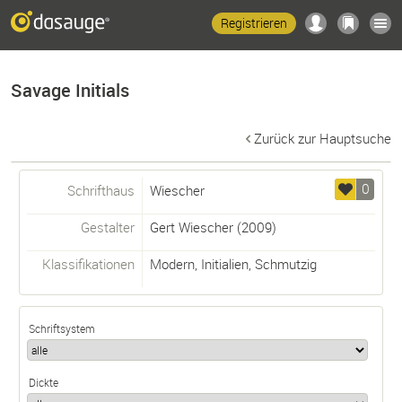
Registrieren
Savage Initials
Zurück zur Hauptsuche
0
Schrifthaus
Wiescher
Gestalter
Gert Wiescher
(2009)
Klassifikationen
Modern
,
Initialien
,
Schmutzig
Schriftsystem
Dickte