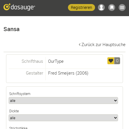
Registrieren
Sansa
Zurück zur Hauptsuche
0
Schrifthaus
OurType
Gestalter
Fred Smeijers
(2006)
Schriftsystem
Dickte
Strichstärke