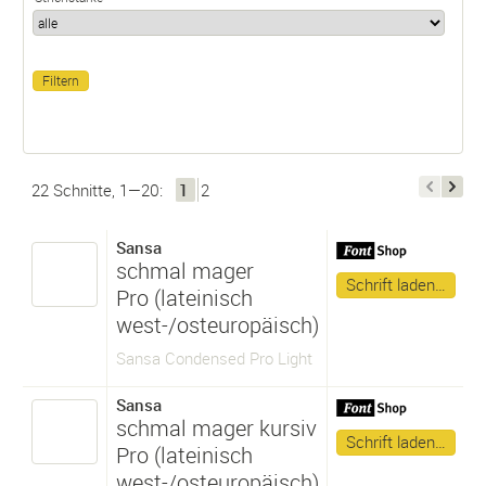
22 Schnitte, 1—20:
1
2
Sansa
schmal mager
Schrift laden…
Pro (lateinisch
west-/osteuropäisch)
Sansa Condensed Pro Light
Sansa
schmal mager kursiv
Schrift laden…
Pro (lateinisch
west-/osteuropäisch)