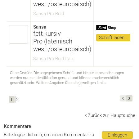
west-/osteuropäisch)
Sansa Pro Bold
Sansa
fett kursiv
Schrift laden…
Pro (lateinisch
west-/osteuropäisch)
Sansa Pro Bold Italic
Ohne Gewähr. Die angegebenen Schrift- und Herstellerbezeichnungen
werden nur zur Identifikation genutzt und können markenrechtlich
geschützt sein. Weitere Angaben über die jeweiligen Links.
1
2
Zurück zur Hauptsuche
Kommentare
Bitte logge dich ein, um einen Kommentar zu
Einloggen