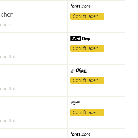
lchen
Schrift laden…
man SC
Schrift laden…
an Italic OT
Schrift laden…
an Italic
Schrift laden…
an Italic