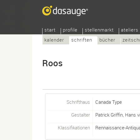
start
profile
stellenmarkt
ateliers
kalender
schriften
bücher
zeitsch
Roos
Schrifthaus
Canada Type
Gestalter
Patrick Griffin
,
Hans v
Klassifikationen
Rennaissance-Antiqu