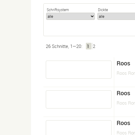
Schriftsystem
Dickte
26 Schnitte, 1—20:
1
2
Roos
Roos Ro
Roos
Roos Ro
Roos
Roos Ro