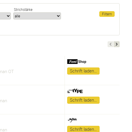
Strichstärke
Schrift laden…
man OT
Schrift laden…
man
Schrift laden…
man