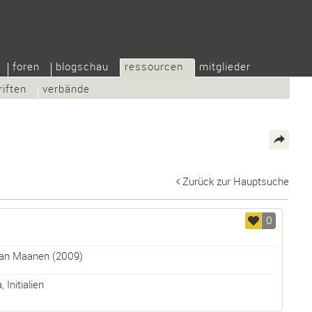
foren
blogschau
ressourcen
mitglieder
riften
verbände
Zurück zur Hauptsuche
0
an Maanen
(2009)
a
,
Initialien