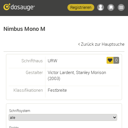
Registrieren
Nimbus Mono M
Zurück zur Hauptsuche
0
Schrifthaus
URW
Gestalter
Victor Lardent
,
Stanley Morison
(2003)
Klassifikationen
Festbreite
Schriftsystem
Dickte