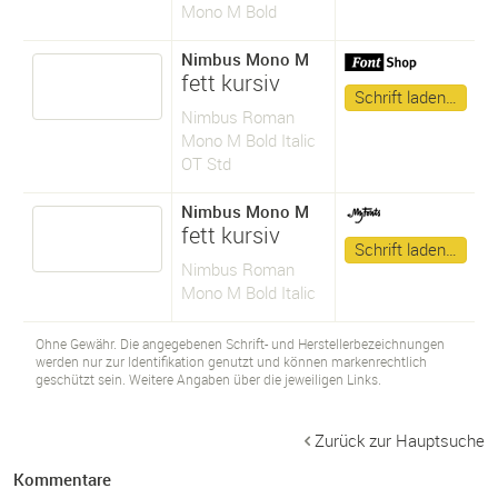
Mono M Bold
Nimbus Mono M
fett kursiv
Schrift laden…
Nimbus Roman
Mono M Bold Italic
OT Std
Nimbus Mono M
fett kursiv
Schrift laden…
Nimbus Roman
Mono M Bold Italic
Ohne Gewähr. Die angegebenen Schrift- und Herstellerbezeichnungen
werden nur zur Identifikation genutzt und können markenrechtlich
geschützt sein. Weitere Angaben über die jeweiligen Links.
Zurück zur Hauptsuche
Kommentare