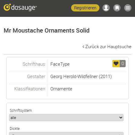
Registrieren
Mr Moustache Ornaments Solid
Zurück zur Hauptsuche
0
Schrifthaus
FaceType
Gestalter
Georg Herold-Wildfellner
(2011)
Klassifikationen
Ornamente
Schriftsystem
Dickte