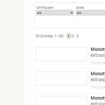
Schriftsystem
Dickte
55 Schnitte, 1—20:
1
2
3
Monot
extras
Monotype
Monot
extras
Monotype
Monot
extras