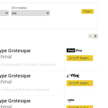
Strichstärke
ype Grotesque
chmal
Schrift laden…
 Grotesque® Std Extra Condensed
ype Grotesque
chmal
Schrift laden…
 Grotesque® Extra Condensed
ype Grotesque
chmal