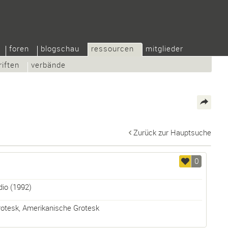
foren
blogschau
ressourcen
mitglieder
riften
verbände
Zurück zur Hauptsuche
0
dio
(1992)
rotesk
,
Amerikanische Grotesk