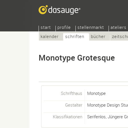
start
profile
stellenmarkt
ateliers
kalender
schriften
bücher
zeitsch
Monotype Grotesque
Schrifthaus
Monotype
Gestalter
Monotype Design Stu
Klassifikationen
Serifenlos
,
Jüngere G