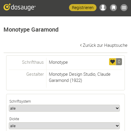
Registrieren
Monotype Garamond
Zurück zur Hauptsuche
0
Schrifthaus
Monotype
Gestalter
Monotype Design Studio
,
Claude
Garamond
(1922)
Schriftsystem
Dickte