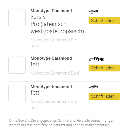
Monotype Garamond
kursiv
Schrift laden…
Pro (lateinisch
west-/osteuropäisch)
Monotype Garamond Pro
Italic
Monotype Garamond
fett
Schrift laden…
Monotype Garamond Bold
Monotype Garamond
fett
Schrift laden…
Monotype Garamond Std
Bold
Ohne Gewähr. Die angegebenen Schrift- und Herstellerbezeichnungen
werden nur zur Identifikation genutzt und können markenrechtlich