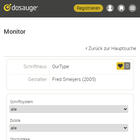
Registrieren
Monitor
Zurück zur Hauptsuche
0
Schrifthaus
OurType
Gestalter
Fred Smeijers
(2005)
Schriftsystem
Dickte
Strichstärke