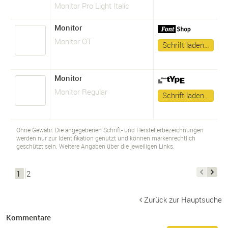
Monitor Pro Light Italic
Monitor
Monitor OT
Schrift laden…
Monitor
Monitor Regular
Schrift laden…
Ohne Gewähr. Die angegebenen Schrift- und Herstellerbezeichnungen
werden nur zur Identifikation genutzt und können markenrechtlich
geschützt sein. Weitere Angaben über die jeweiligen Links.
1
2
Zurück zur Hauptsuche
Kommentare