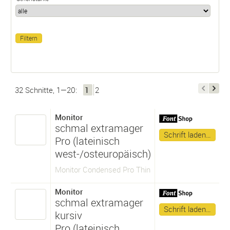
32 Schnitte, 1—20:
1
2
Monitor
schmal extramager
Schrift laden…
Pro (lateinisch
west-/osteuropäisch)
Monitor Condensed Pro Thin
Monitor
schmal extramager
Schrift laden…
kursiv
Pro (lateinisch