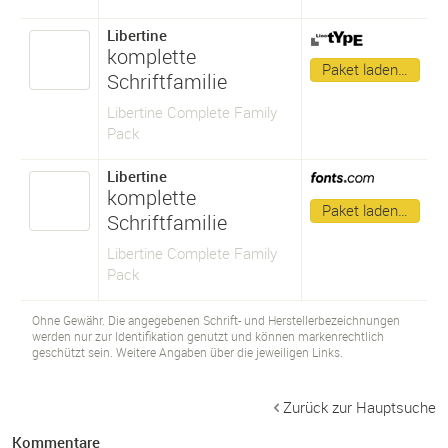
Libertine
komplette
Paket laden…
Schriftfamilie
Libertine Complete Family
Pack
Libertine
komplette
Paket laden…
Schriftfamilie
Libertine Complete Family
Pack
Ohne Gewähr. Die angegebenen Schrift- und Herstellerbezeichnungen
werden nur zur Identifikation genutzt und können markenrechtlich
geschützt sein. Weitere Angaben über die jeweiligen Links.
Zurück zur Hauptsuche
Kommentare