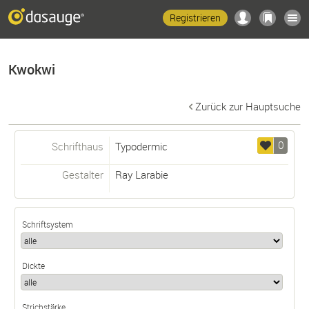
Registrieren
Kwokwi
Zurück zur Hauptsuche
0
Schrifthaus
Typodermic
Gestalter
Ray Larabie
Schriftsystem
Dickte
Strichstärke