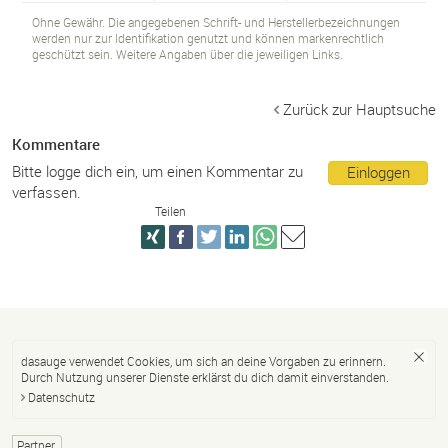
Ohne Gewähr. Die angegebenen Schrift- und Herstellerbezeichnungen
werden nur zur Identifikation genutzt und können markenrechtlich
geschützt sein. Weitere Angaben über die jeweiligen Links.
Zurück zur Hauptsuche
Kommentare
Bitte logge dich ein, um einen Kommentar zu
Einloggen
verfassen.
Teilen
dasauge verwendet Cookies, um sich an deine Vorgaben zu erinnern.
Durch Nutzung unserer Dienste erklärst du dich damit einverstanden.
Datenschutz
Partner