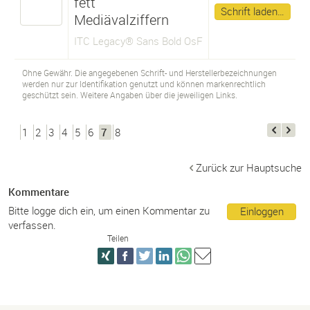
fett
Schrift laden…
Mediävalziffern
ITC Legacy® Sans Bold OsF
Ohne Gewähr. Die angegebenen Schrift- und Herstellerbezeichnungen
werden nur zur Identifikation genutzt und können markenrechtlich
geschützt sein. Weitere Angaben über die jeweiligen Links.
1
2
3
4
5
6
7
8
Zurück zur Hauptsuche
Kommentare
Bitte logge dich ein, um einen Kommentar zu
Einloggen
verfassen.
Teilen