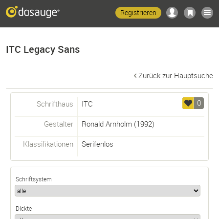
Registrieren
ITC Legacy Sans
Zurück zur Hauptsuche
0
Schrifthaus
ITC
Gestalter
Ronald Arnholm
(1992)
Klassifikationen
Serifenlos
Schriftsystem
Dickte