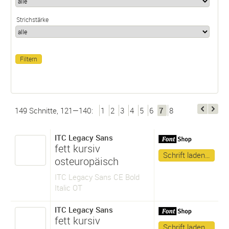
Strichstärke
149 Schnitte, 121—140:
1
2
3
4
5
6
7
8
ITC Legacy Sans
fett kursiv
Schrift laden…
osteuropäisch
ITC Legacy Sans CE Bold
Italic OT
ITC Legacy Sans
fett kursiv
Schrift laden…