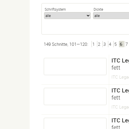
Schriftsystem
Dickte
149 Schnitte, 101—120:
1
2
3
4
5
6
7
ITC Le
fett
ITC Lega
ITC Le
fett
ITC Lega
ITC Le
fett