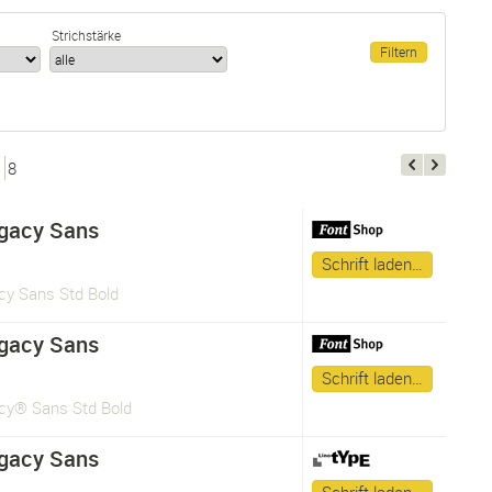
Strichstärke
8
gacy Sans
Schrift laden…
cy Sans Std Bold
gacy Sans
Schrift laden…
cy® Sans Std Bold
gacy Sans