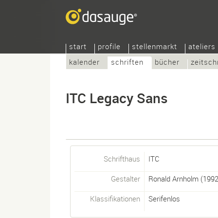
start
profile
stellenmarkt
ateliers
kalender
schriften
bücher
zeitsch
ITC Legacy Sans
Schrifthaus
ITC
Gestalter
Ronald Arnholm
(1992
Klassifikationen
Serifenlos