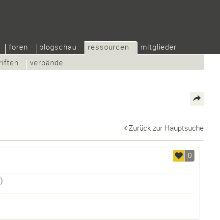
foren
blogschau
ressourcen
mitglieder
riften
verbände
Zurück zur Hauptsuche
0
)