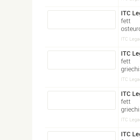
ITC Le
fett
osteur
ITC Lega
ITC Le
fett
griech
ITC Lega
ITC Le
fett
griech
ITC Lega
ITC Le