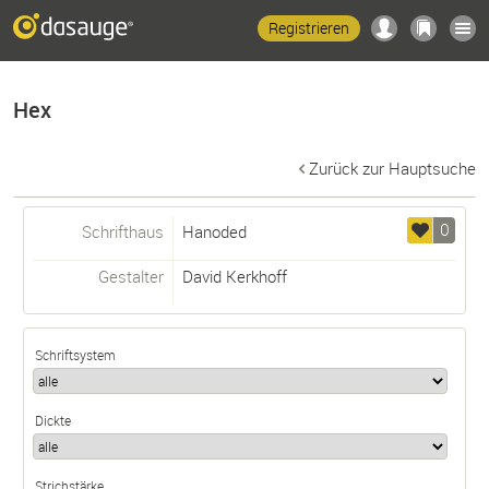
Registrieren
Hex
Zurück zur Hauptsuche
0
Schrifthaus
Hanoded
Gestalter
David Kerkhoff
Schriftsystem
Dickte
Strichstärke