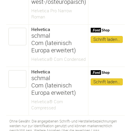
west-/osteuropäisch)
Helvetica Pro Narrow
Roman
Helvetica
schmal
Schrift laden…
Com (lateinisch
Europa erweitert)
Helvetica® Com Condensed
Helvetica
schmal
Schrift laden…
Com (lateinisch
Europa erweitert)
Helvetica® Com
Compressed
Ohne Gewähr. Die angegebenen Schrift- und Herstellerbezeichnungen
werden nur zur Identifikation genutzt und können markenrechtlich
geschützt sein. Weitere Angaben über die jeweiligen Links.