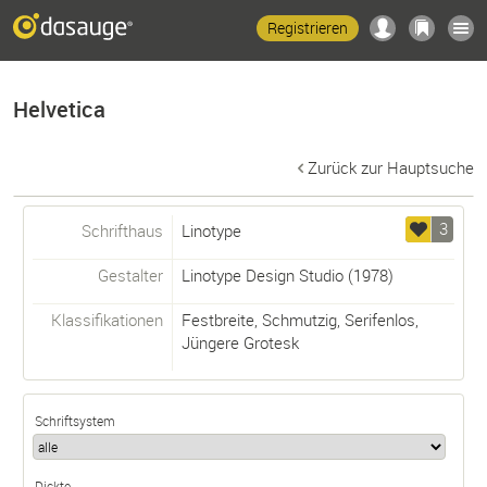
Registrieren
Helvetica
Zurück zur Hauptsuche
3
Schrifthaus
Linotype
Gestalter
Linotype Design Studio
(1978)
Klassifikationen
Festbreite
,
Schmutzig
,
Serifenlos
,
Jüngere Grotesk
Schriftsystem
Dickte