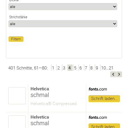
Strichstärke
401 Schnitte, 61—80:
1
2
3
4
5
6
7
8
9
10…21
Helvetica
schmal
Schrift laden…
Helvetica® Compressed
Helvetica
schmal
Schrift laden…