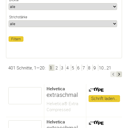
Strichstärke
401 Schnitte, 1—20:
1
2
3
4
5
6
7
8
9
10…21
Helvetica
extraschmal
Schrift laden…
Helvetica® Extra
Compressed
Helvetica
extraschmal