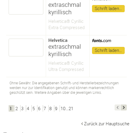
extraschmal
Schrift laden…
kyrillisch
Helvetica® Cyrillic
Extra Compressed
Helvetica
extraschmal
Schrift laden…
kyrillisch
Helvetica® Cyrillic
Ultra Compressed
Ohne Gewähr. Die angegebenen Schrift- und Herstellerbezeichnungen
werden nur zur Identifikation genutzt und können markenrechtlich
geschützt sein. Weitere Angaben über die jeweiligen Links.
1
2
3
4
5
6
7
8
9
10…21
Zurück zur Hauptsuche