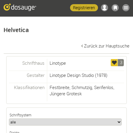
Registrieren
Helvetica
Zurück zur Hauptsuche
3
Schrifthaus
Linotype
Gestalter
Linotype Design Studio
(1978)
Klassifikationen
Festbreite
,
Schmutzig
,
Serifenlos
,
Jüngere Grotesk
Schriftsystem
Dickte