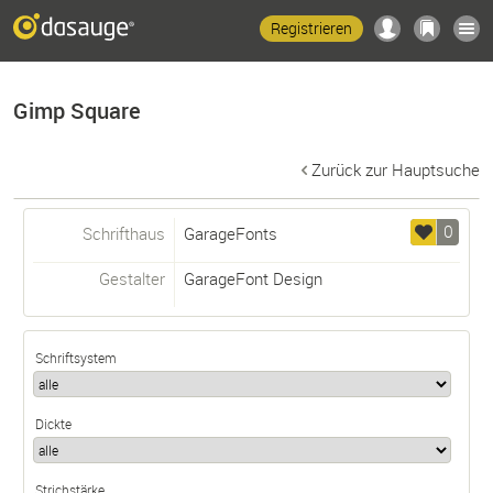
Registrieren
Gimp Square
Zurück zur Hauptsuche
0
Schrifthaus
GarageFonts
Gestalter
GarageFont Design
Schriftsystem
Dickte
Strichstärke