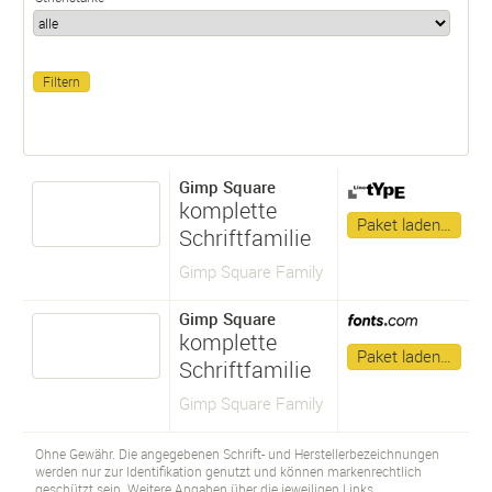
Gimp Square
komplette
Paket laden…
Schriftfamilie
Gimp Square Family
Gimp Square
komplette
Paket laden…
Schriftfamilie
Gimp Square Family
Ohne Gewähr. Die angegebenen Schrift- und Herstellerbezeichnungen
werden nur zur Identifikation genutzt und können markenrechtlich
geschützt sein. Weitere Angaben über die jeweiligen Links.