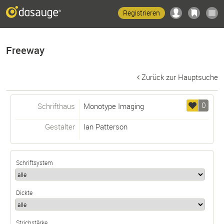
Registrieren
Freeway
Zurück zur Hauptsuche
0
Schrifthaus
Monotype Imaging
Gestalter
Ian Patterson
Schriftsystem
Dickte
Strichstärke