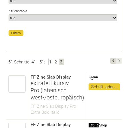
Strichstärke
51 Schnitte, 41—51:
1
2
3
FF Zine Slab Display
extrafett kursiv
Schrift laden…
Pro (lateinisch
west-/osteuropäisch)
FF Zine Slab Display Pro
Extra Bold Italic
FF Zine Slab Display