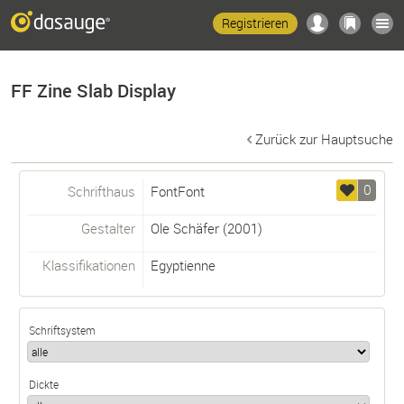
Registrieren
FF Zine Slab Display
Zurück zur Hauptsuche
0
Schrifthaus
FontFont
Gestalter
Ole Schäfer
(2001)
Klassifikationen
Egyptienne
Schriftsystem
Dickte