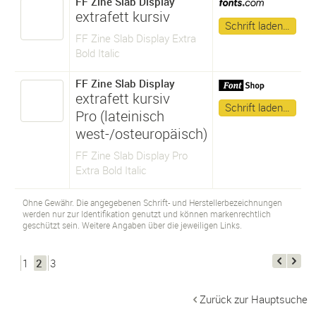
FF Zine Slab Display
extrafett kursiv
Schrift laden…
FF Zine Slab Display Extra
Bold Italic
FF Zine Slab Display
extrafett kursiv
Schrift laden…
Pro (lateinisch
west-/osteuropäisch)
FF Zine Slab Display Pro
Extra Bold Italic
Ohne Gewähr. Die angegebenen Schrift- und Herstellerbezeichnungen
werden nur zur Identifikation genutzt und können markenrechtlich
geschützt sein. Weitere Angaben über die jeweiligen Links.
1
2
3
Zurück zur Hauptsuche