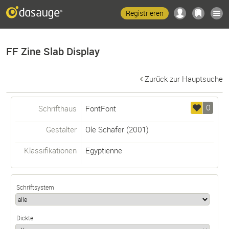
Registrieren
FF Zine Slab Display
Zurück zur Hauptsuche
0
Schrifthaus
FontFont
Gestalter
Ole Schäfer
(2001)
Klassifikationen
Egyptienne
Schriftsystem
Dickte