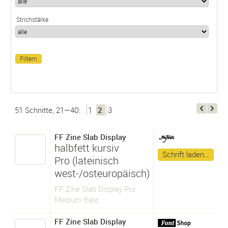
Strichstärke
51 Schnitte, 21—40:
1
2
3
FF Zine Slab Display
halbfett kursiv
Schrift laden…
Pro (lateinisch
west-/osteuropäisch)
FF Zine Slab Display Pro
Medium Italic
FF Zine Slab Display