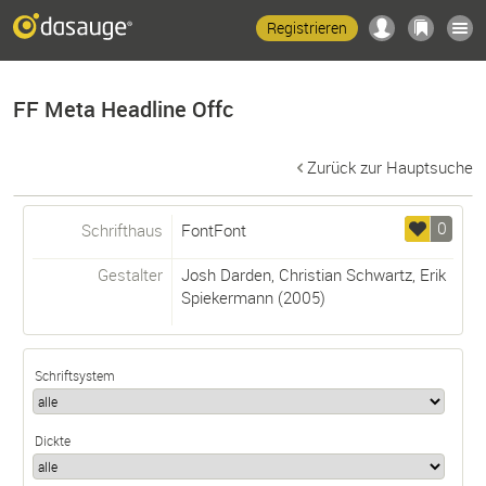
Registrieren
FF Meta Headline Offc
Zurück zur Hauptsuche
0
Schrifthaus
FontFont
Gestalter
Josh Darden
,
Christian Schwartz
,
Erik
Spiekermann
(2005)
Schriftsystem
Dickte