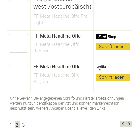
west-/osteuropäisch)
FF Meta Headline Offc Pro
Light
FF Meta Headline Offc
FF Meta Headline Offc
Schrift laden…
Regular
FF Meta Headline Offc
FF Meta Headline Offc
Schrift laden…
Regular
Ohne Gewähr. Die angegebenen Schrift- und Herstellerbezeichnungen
werden nur zur Identifikation genutzt und können markenrechtlich
geschützt sein. Weitere Angaben über die jeweiligen Links.
1
2
3