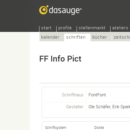
start
profile
stellenmarkt
ateliers
kalender
schriften
bücher
zeitsch
FF Info Pict
Schrifthaus
FontFont
Gestalter
Ole Schäfer
,
Erik Spi
Schriftsystem
Dickte