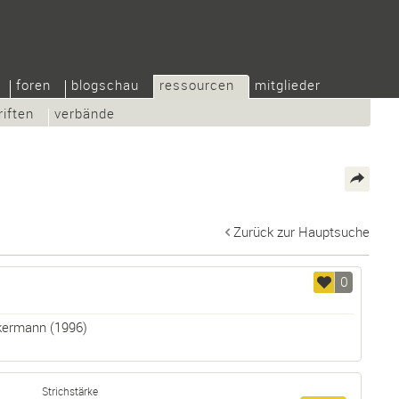
foren
blogschau
ressourcen
mitglieder
riften
verbände
Zurück zur Hauptsuche
0
ekermann
(1996)
Strichstärke