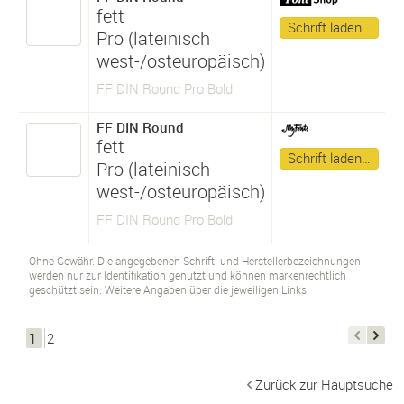
fett
Schrift laden…
Pro (lateinisch
west-/osteuropäisch)
FF DIN Round Pro Bold
FF DIN Round
fett
Schrift laden…
Pro (lateinisch
west-/osteuropäisch)
FF DIN Round Pro Bold
Ohne Gewähr. Die angegebenen Schrift- und Herstellerbezeichnungen
werden nur zur Identifikation genutzt und können markenrechtlich
geschützt sein. Weitere Angaben über die jeweiligen Links.
1
2
Zurück zur Hauptsuche