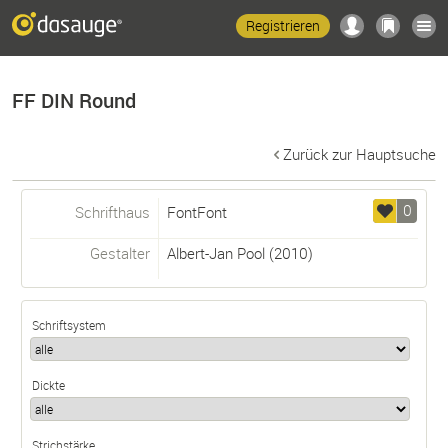
Registrieren
FF DIN Round
Zurück zur Hauptsuche
0
Schrifthaus
FontFont
Gestalter
Albert-Jan Pool
(2010)
Schriftsystem
Dickte
Strichstärke