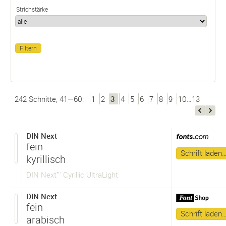
Strichstärke
242 Schnitte, 41—60:
1
2
3
4
5
6
7
8
9
10…13
DIN Next
fein
Schrift laden
kyrillisch
DIN Next™ Cyrillic UltraLight
DIN Next
fein
Schrift laden
arabisch