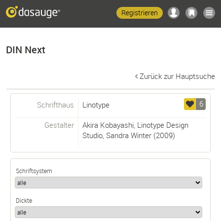
Registrieren
DIN Next
Zurück zur Hauptsuche
6
Schrifthaus
Linotype
Gestalter
Akira Kobayashi
,
Linotype Design
Studio
,
Sandra Winter
(2009)
Schriftsystem
Dickte