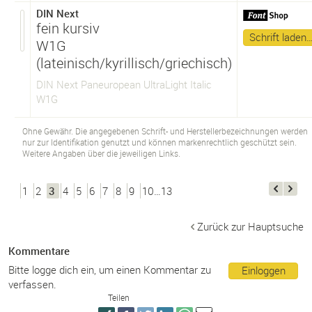
DIN Next
fein kursiv
Schrift laden
W1G
(lateinisch/kyrillisch/griechisch)
DIN Next Paneuropean UltraLight Italic
W1G
Ohne Gewähr. Die angegebenen Schrift- und Herstellerbezeichnungen werden
nur zur Identifikation genutzt und können markenrechtlich geschützt sein.
Weitere Angaben über die jeweiligen Links.
1
2
3
4
5
6
7
8
9
10…13
Zurück zur Hauptsuche
Kommentare
Bitte logge dich ein, um einen Kommentar zu
Einloggen
verfassen.
Teilen