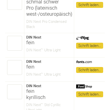
schmal schwer
Schrift laden…
Pro (lateinisch
west-/osteuropäisch)
DIN Next Pro Condensed
Black
DIN Next
fein
Schrift laden…
DIN Next™ Ultra Light
DIN Next
fein
Schrift laden…
DIN Next™ Ultra Light
DIN Next
fein
Schrift laden…
kyrillisch
DIN Next™ Std Cyrillic
UltraLight