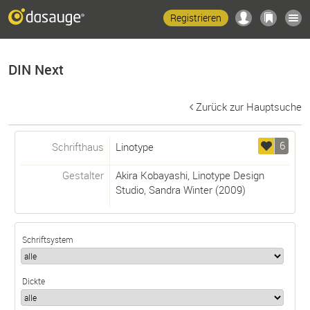
Registrieren
DIN Next
Zurück zur Hauptsuche
6
Schrifthaus
Linotype
Gestalter
Akira Kobayashi
,
Linotype Design
Studio
,
Sandra Winter
(2009)
Schriftsystem
Dickte