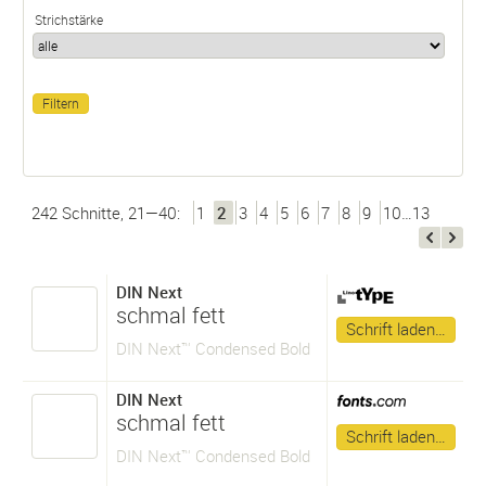
Strichstärke
242 Schnitte, 21—40:
1
2
3
4
5
6
7
8
9
10…13
DIN Next
schmal fett
Schrift laden…
DIN Next™ Condensed Bold
DIN Next
schmal fett
Schrift laden…
DIN Next™ Condensed Bold