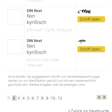
DIN Next
fein
Schrift laden…
kyrillisch
DIN Next™ Cyrillic UltraLight
DIN Next
fein
Schrift laden…
kyrillisch
DIN Next Std Cyrillic
UltraLight
Ohne Gewähr. Die angegebenen Schrift- und Herstellerbezeichnungen
werden nur zur Identifikation genutzt und können markenrechtlich
geschützt sein. Weitere Angaben über die jeweiligen Links.
1
2
3
4
5
6
7
8
9
10…13
Zurück zur Hauptsuche