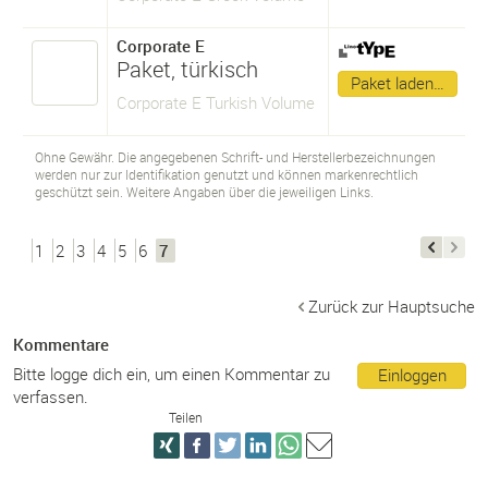
Corporate E
Paket, türkisch
Paket laden…
Corporate E Turkish Volume
Ohne Gewähr. Die angegebenen Schrift- und Herstellerbezeichnungen
werden nur zur Identifikation genutzt und können markenrechtlich
geschützt sein. Weitere Angaben über die jeweiligen Links.
1
2
3
4
5
6
7
Zurück zur Hauptsuche
Kommentare
Bitte logge dich ein, um einen Kommentar zu
Einloggen
verfassen.
Teilen