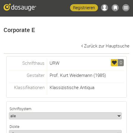
Registrieren
Corporate E
Zurück zur Hauptsuche
0
Schrifthaus
URW
Gestalter
Prof. Kurt Weidemann
(1985)
Klassifikationen
Klassizistische Antiqua
Schriftsystem
Dickte