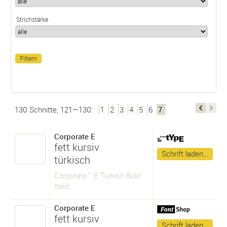
Strichstärke
130 Schnitte, 121—130:
1
2
3
4
5
6
7
Corporate E
fett kursiv
Schrift laden…
türkisch
Corporate™ E Turkish Bold
Italic
Corporate E
fett kursiv
Schrift laden…