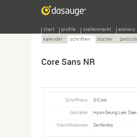
start
profile
stellenmarkt
ateliers
kalender
schriften
bücher
zeitsch
Core Sans NR
Schrifthaus
S-Core
Gestalter
Hyun-Seung Lee
,
Dae
Klassifikationen
Serifenlos