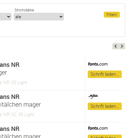
Strichstärke
Sans NR
ger
Schrift laden…
s NR 35 Light
Sans NR
itälchen mager
Schrift laden…
s NR SC 35 Light
Sans NR
itälchen mager