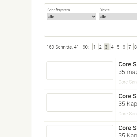
Schriftsystem
Dickte
160 Schnitte, 41—60:
1
2
3
4
5
6
7
8
Core 
35 ma
Core San
Core 
35 Kap
Core San
Core 
35 Kap