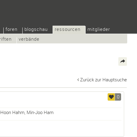
foren
blogschau
ressourcen
mitglieder
riften
verbände
Zurück zur Hauptsuche
0
-Hoon Hahm
,
Min-Joo Ham