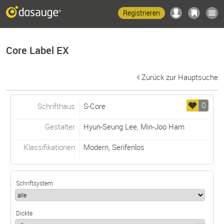
Registrieren
Core Label EX
Zurück zur Hauptsuche
0
Schrifthaus
S-Core
Gestalter
Hyun-Seung Lee
,
Min-Joo Ham
Klassifikationen
Modern
,
Serifenlos
Schriftsystem
Dickte