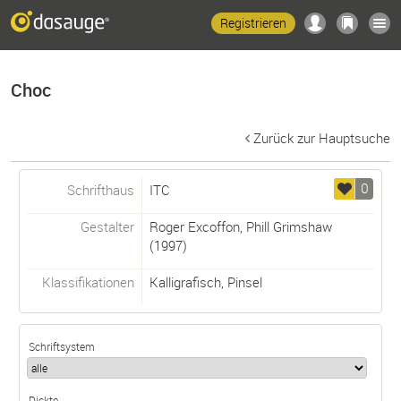
Registrieren
Choc
Zurück zur Hauptsuche
0
Schrifthaus
ITC
Gestalter
Roger Excoffon
,
Phill Grimshaw
(1997)
Klassifikationen
Kalligrafisch
,
Pinsel
Schriftsystem
Dickte