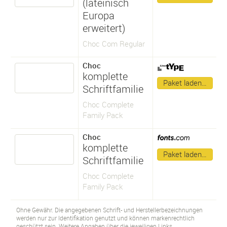
(lateinisch
Europa
erweitert)
Choc Com Regular
Choc
komplette
Paket laden…
Schriftfamilie
Choc Complete
Family Pack
Choc
komplette
Paket laden…
Schriftfamilie
Choc Complete
Family Pack
Ohne Gewähr. Die angegebenen Schrift- und Herstellerbezeichnungen
werden nur zur Identifikation genutzt und können markenrechtlich
geschützt sein. Weitere Angaben über die jeweiligen Links.