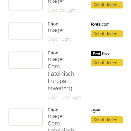
mager
Schrift laden…
Choc Std Light
Choc
mager
Schrift laden…
Choc™ Light
Choc
mager
Schrift laden…
Com
(lateinisch
Europa
erweitert)
Choc™ Com Light
Choc
mager
Schrift laden…
Com
(lateinisch