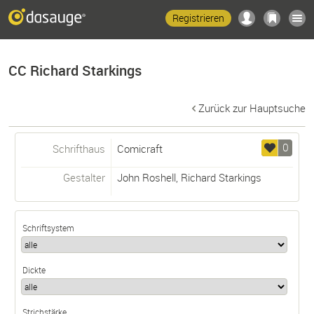
Registrieren
CC Richard Starkings
Zurück zur Hauptsuche
0
Schrifthaus
Comicraft
Gestalter
John Roshell
,
Richard Starkings
Schriftsystem
Dickte
Strichstärke