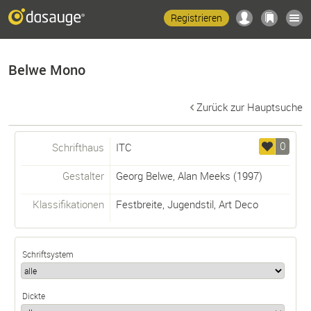
Registrieren
Belwe Mono
Zurück zur Hauptsuche
0
Schrifthaus
ITC
Gestalter
Georg Belwe
,
Alan Meeks
(1997)
Klassifikationen
Festbreite
,
Jugendstil
,
Art Deco
Schriftsystem
Dickte