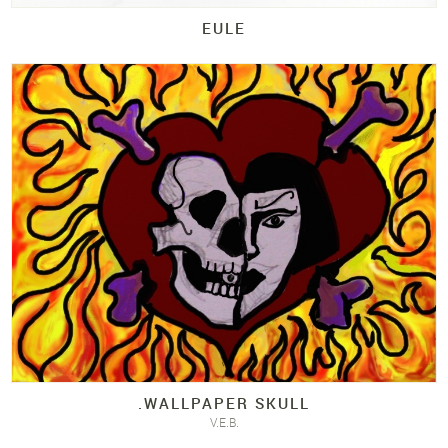
EULE
.
WALLPAPER SKULL
V.E.B.