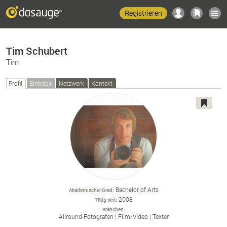
Registrieren
Tim Schubert
Tim
Profil
Einträge
Netzwerk
Kontakt
Bachelor of Arts
Akademischer Grad
2008
Tätig seit
Branchen
Allround-
Fotografen
Film/
Video
Texter