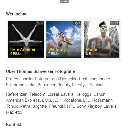
23
Werkschau
4
1
18
freie Arbeiten
Werbung
Mode
5 Bilder
7 Bilder
8 Bilder
Über Thomas Schweizer Fotografie
Professioneller Fotograf aus Düsseldorf mit langjähriger
Erfahrung in den Bereichen Beauty, Lifestyle, Fashion.
Referenzen: Telecom, Loreal, Lavera, Kelloggs, Canon,
American Express, BMG, AOK, Vodafone, LTU, Rossmann,
Tchibo, Petra, Brigritte, Freundin, RTL, Sony, Playboy, LaVera,
Max etc.
Kontakt