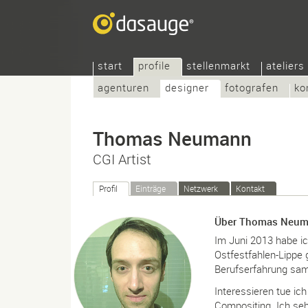
start
profile
stellenmarkt
ateliers
agenturen
designer
fotografen
ko
Thomas Neumann
CGI Artist
Profil
Einträge
Netzwerk
Kontakt
Über Thomas Neu
Im Juni 2013 habe i
Ostfestfahlen-Lippe
Berufserfahrung sam
Interessieren tue ich
Compositing. Ich seh