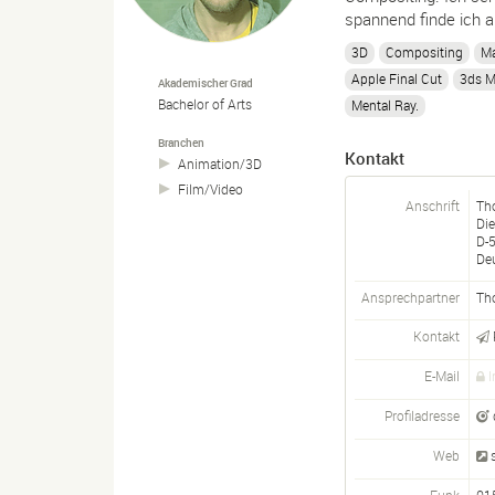
spannend finde ich 
3D
Compositing
M
Apple Final Cut
3ds 
Akademischer Grad
Bachelor of Arts
Mental Ray.
Branchen
Kontakt
Animation/
3D
Film/
Video
Anschrift
Th
Die
D-
De
Ansprechpartner
Th
Kontakt
E-Mail
I
Profiladresse
Web