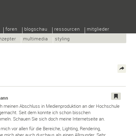
foren
blogschau
ressourcen
mitglieder
nzepter
multimedia
styling
mann
ch meinen Abschluss in Medienproduktion an der Hochschule
 gemacht. Seit dem konnte ich schon bisschen
meln. Schauen Sie sich doch meine Internetseite an.
 mich vor allen für die Bereiche, Lighting, Rendering,
e mich aber auch durchaus als einen Allrounder. Sehr