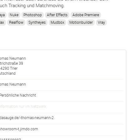
auch Tracking und Matchmoving.
aya
Nuke
Photoshop
After Effects
Adobe Premiere
Max
Realflow
Syntheyes
Mudbox
Motionbuilder
Vray
omas Neumann
trichstraße 39
54290
Trier
utschland
omas
Neumann
Persönliche Nachricht
nformation nur im Netzwerk
dasauge.de/-thomas-neumann-2
showroom-t.jimdo.com